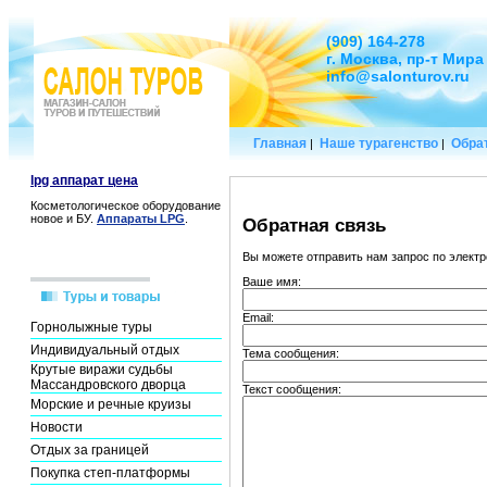
(909) 164-278
г. Москва, пр-т Мира
info@salonturov.ru
Главная
Наше турагенство
Обрат
|
|
lpg аппарат цена
Косметологическое оборудование
новое и БУ.
Аппараты LPG
.
Обратная связь
Вы можете отправить нам запрос по элек
Ваше имя:
Email:
Горнолыжные туры
Индивидуальный отдых
Тема сообщения:
Крутые виражи судьбы
Массандровского дворца
Текст сообщения:
Морские и речные круизы
Новости
Отдых за границей
Покупка степ-платформы