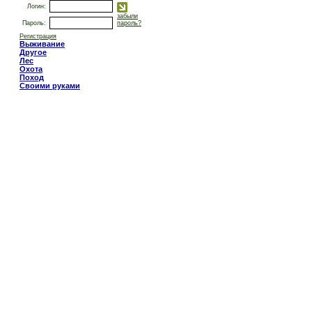
Логин:
забыли
Пароль:
пароль?
Регистрация
Выживание
Другое
Лес
Охота
Поход
Своими руками